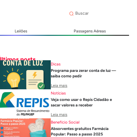
Leilões
Passagens Aéreas
Últimos posts
Dicas
Programa para zerar conta de luz —
saiba como pedir
Leia mais
Notícias
Veja como usar o Repis Cidadão e
sacar valores a receber
Leia mais
Benefício Social
Absorventes gratuitos Farmácia
Popular: Passo a passo 2025