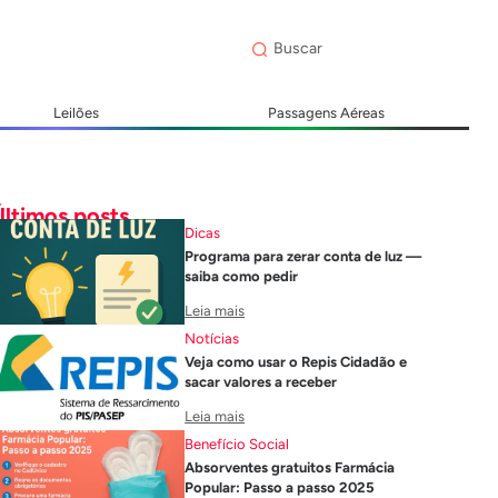
Leilões
Passagens Aéreas
Últimos posts
Dicas
Programa para zerar conta de luz —
saiba como pedir
Leia mais
Notícias
Veja como usar o Repis Cidadão e
sacar valores a receber
Leia mais
Benefício Social
Absorventes gratuitos Farmácia
Popular: Passo a passo 2025