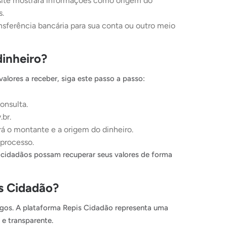
 site mostrará informações como origem do
s.
nsferência bancária para sua conta ou outro meio
dinheiro?
alores a receber, siga este passo a passo:
onsulta.
br.
rá o montante e a origem do dinheiro.
 processo.
s cidadãos possam recuperar seus valores de forma
is Cidadão?
tigos. A plataforma Repis Cidadão representa uma
 e transparente.