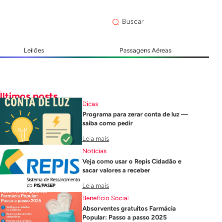
Leilões
Passagens Aéreas
Últimos posts
Dicas
Programa para zerar conta de luz —
saiba como pedir
Leia mais
Notícias
Veja como usar o Repis Cidadão e
sacar valores a receber
Leia mais
Benefício Social
Absorventes gratuitos Farmácia
Popular: Passo a passo 2025