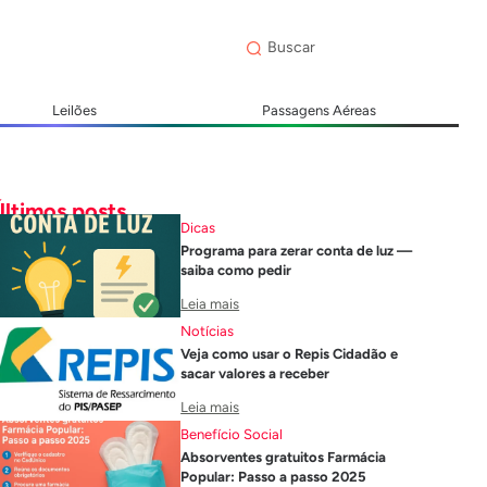
Leilões
Passagens Aéreas
Últimos posts
Dicas
Programa para zerar conta de luz —
saiba como pedir
Leia mais
Notícias
Veja como usar o Repis Cidadão e
sacar valores a receber
Leia mais
Benefício Social
Absorventes gratuitos Farmácia
Popular: Passo a passo 2025