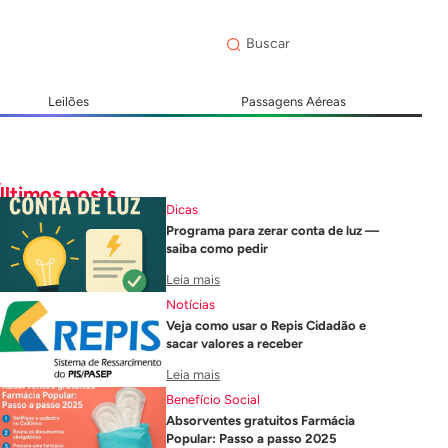
Leilões
Passagens Aéreas
Últimos posts
Dicas
Programa para zerar conta de luz —
saiba como pedir
Leia mais
Notícias
Veja como usar o Repis Cidadão e
sacar valores a receber
Leia mais
Benefício Social
Absorventes gratuitos Farmácia
Popular: Passo a passo 2025