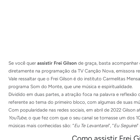
Se você quer
assistir Frei Gilson
de graça, basta acompanhar o
diretamente na programação da TV Canção Nova, emissora relig
Vale ressaltar que o Frei Gilson é do instituto Carmelitas Men
programa Som do Monte, que une música e espiritualidade.
Dividido em duas partes, a atração foca na palavra e reflexão d
referente ao tema do primeiro bloco, com algumas de suas mús
Com popularidade nas redes sociais, em abril de 2022 Gilson a
YouTube
, o que fez com que o seu canal se tornasse um dos 10 
músicas mais conhecidas são: “
Eu Te Levantarei
”, “
Eu Seguirei
” 
Como assistir Frei G