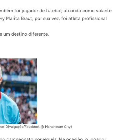
também foi jogador de futebol, atuando como volante
ry Marita Braut, por sua vez, foi atleta profissional
se um destino diferente.
(Foto: Divulgação/Facebook @ Manchester City)
6 do campeonato norueguês. Na ocasião, o jogador