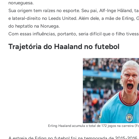
norueguesa.
Sua origem tem raízes no esporte. Seu pai, Alf-Inge Håland, 
e lateral-direito no Leeds United. Além dele, a mãe de Erling, G
do heptatlo na Noruega.
Com essas influências, portanto, seria difícil que o filho tives
Trajetória do Haaland no futebol
Erling Haaland acumula o total de 172 jogos na carreira 
A estreia de Erling no futebol foi na temporada de 2015-201