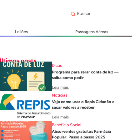
Leilões
Passagens Aéreas
Últimos posts
Dicas
Programa para zerar conta de luz —
saiba como pedir
Leia mais
Notícias
Veja como usar o Repis Cidadão e
sacar valores a receber
Leia mais
Benefício Social
Absorventes gratuitos Farmácia
Popular: Passo a passo 2025