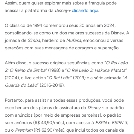
Assim, quem quiser explorar mais sobre a franquia pode
acessar a plataforma da
Disney+
clicando aqui
.
O clássico de 1994 comemorou seus 30 anos em 2024,
consolidando-se como um dos maiores sucessos da Disney. A
jornada de
Simba
, herdeiro de
Mufasa
, emocionou diversas
gerações com suas mensagens de coragem e superação.
Além disso, o sucesso originou sequências, como “
O Rei Leão
2: O Reino de Simba
” (1998) e “
O Rei Leão 3: Hakuna Matata
”
(2004), o live-action “
O Rei Leão
” (2019) e a série animada “
A
Guarda do Leão
” (2016-2019).
Portanto, para assistir a todas essas produções, você pode
escolher um dos planos de assinatura da
Disney+
: o padrão
com anúncios (por meio de empresas parceiras), o padrão
sem anúncios (R$ 43,90/mês), com acesso à
ESPN
e
ESPN 3
,
ou o
Premium
(R$ 62,90/mês), que inclui todos os canais da