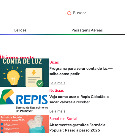
Leilões
Passagens Aéreas
Últimos posts
Dicas
Programa para zerar conta de luz —
saiba como pedir
Leia mais
Notícias
Veja como usar o Repis Cidadão e
sacar valores a receber
Leia mais
Benefício Social
Absorventes gratuitos Farmácia
Popular: Passo a passo 2025