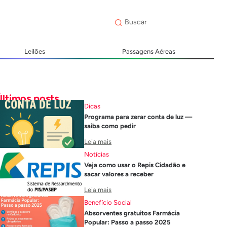
Leilões
Passagens Aéreas
Últimos posts
Dicas
Programa para zerar conta de luz —
saiba como pedir
Leia mais
Notícias
Veja como usar o Repis Cidadão e
sacar valores a receber
Leia mais
Benefício Social
Absorventes gratuitos Farmácia
Popular: Passo a passo 2025