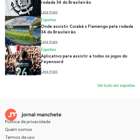
rodada 34 do Brasileirão
Leia mais
Esportes
Onde assistir Cuiabá x Flamengo pela rodada
34 do Brasileirão
Leia mais
Esportes
Aplicativo para assistir a todos os jogos do
Feyenoord
Leia mais
Ver tudo em esportes
Política de privacidade
Quem somos
Termos de uso