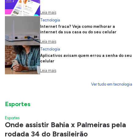
Leia mais
Tecnologia
Internet fraca? Veja como melhorar a
internet da sua casa ou do seu celular
Leia mais
Tecnologia
Aplicativos avisam quem errou a senha do seu
celular
Leia mais
Ver tudo em tecnologia
Esportes
Esportes
Onde assistir Bahia x Palmeiras pela
rodada 34 do Brasileirão