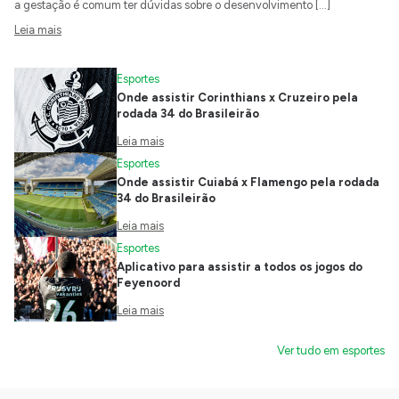
a gestação é comum ter dúvidas sobre o desenvolvimento […]
Leia mais
Esportes
Onde assistir Corinthians x Cruzeiro pela
rodada 34 do Brasileirão
Leia mais
Esportes
Onde assistir Cuiabá x Flamengo pela rodada
34 do Brasileirão
Leia mais
Esportes
Aplicativo para assistir a todos os jogos do
Feyenoord
Leia mais
Ver tudo em esportes