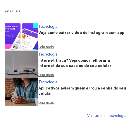
[…]
Leia mais
Tecnologia
Veja como baixar vídeo do Instagram com app
Leia mais
Tecnologia
Internet fraca? Veja como melhorar a
internet da sua casa ou do seu celular
Leia mais
Tecnologia
Aplicativos avisam quem errou a senha do seu
celular
Leia mais
Ver tudo em tecnologia