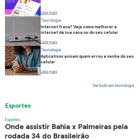
Leia mais
Tecnologia
Internet fraca? Veja como melhorar a
internet da sua casa ou do seu celular
Leia mais
Tecnologia
Aplicativos avisam quem errou a senha do seu
celular
Leia mais
Ver tudo em tecnologia
Esportes
Esportes
Onde assistir Bahia x Palmeiras pela
rodada 34 do Brasileirão