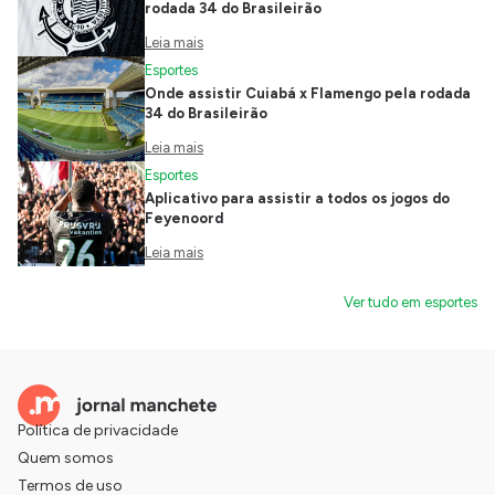
rodada 34 do Brasileirão
Leia mais
Esportes
Onde assistir Cuiabá x Flamengo pela rodada
34 do Brasileirão
Leia mais
Esportes
Aplicativo para assistir a todos os jogos do
Feyenoord
Leia mais
Ver tudo em esportes
Política de privacidade
Quem somos
Termos de uso