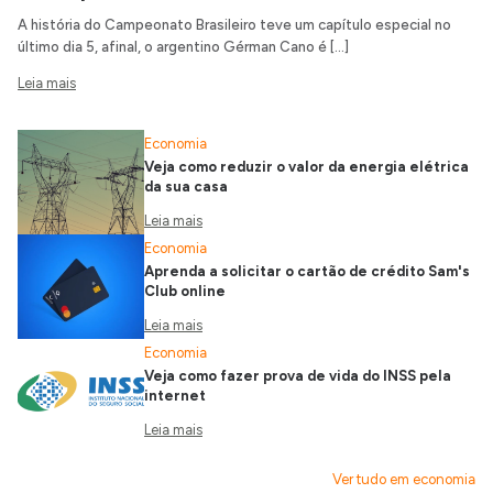
A história do Campeonato Brasileiro teve um capítulo especial no
último dia 5, afinal, o argentino Gérman Cano é […]
Leia mais
Economia
Veja como reduzir o valor da energia elétrica
da sua casa
Leia mais
Economia
Aprenda a solicitar o cartão de crédito Sam's
Club online
Leia mais
Economia
Veja como fazer prova de vida do INSS pela
internet
Leia mais
Ver tudo em economia