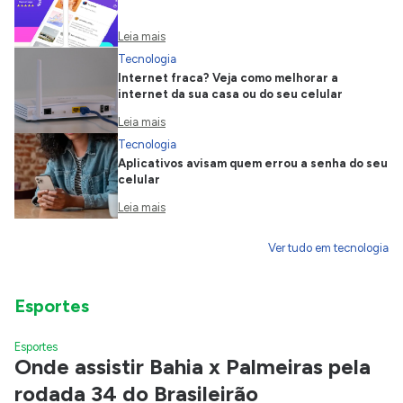
Leia mais
Tecnologia
Internet fraca? Veja como melhorar a
internet da sua casa ou do seu celular
Leia mais
Tecnologia
Aplicativos avisam quem errou a senha do seu
celular
Leia mais
Ver tudo em tecnologia
Esportes
Esportes
Onde assistir Bahia x Palmeiras pela
rodada 34 do Brasileirão