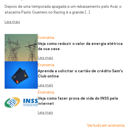
Depois de uma temporada apagada e um rebaixamento pelo Avaí, o
atacante Paolo Guerrero no Racing é a grande […]
Leia mais
Economia
Veja como reduzir o valor da energia elétrica
da sua casa
Leia mais
Economia
Aprenda a solicitar o cartão de crédito Sam's
Club online
Leia mais
Economia
Veja como fazer prova de vida do INSS pela
internet
Leia mais
Ver tudo em economia