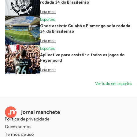
rodada 34 do Brasileirão
Leia mais
Esportes
Onde assistir Cuiabá x Flamengo pela rodada
34 do Brasileirão
Leia mais
Esportes
Aplicativo para assistir a todos os jogos do
Feyenoord
Leia mais
Ver tudo em esportes
Política de privacidade
Quem somos
Termos de uso