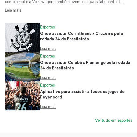
como a Fiat e a Volkswagen, também tivemos alguns fabricantes […]
Leia mais
Esportes
Onde assistir Corinthians x Cruzeiro pela
rodada 34 do Brasileirão
Leia mais
Esportes
Onde assistir Cuiabá x Flamengo pela rodada
34 do Brasileirão
Leia mais
Esportes
Aplicativo para assistir a todos os jogos do
Feyenoord
Leia mais
Ver tudo em esportes