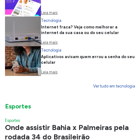
Leia mais
Tecnologia
Internet fraca? Veja como melhorar a
internet da sua casa ou do seu celular
Leia mais
Tecnologia
Aplicativos avisam quem errou a senha do seu
celular
Leia mais
Ver tudo em tecnologia
Esportes
Esportes
Onde assistir Bahia x Palmeiras pela
rodada 34 do Brasileirão