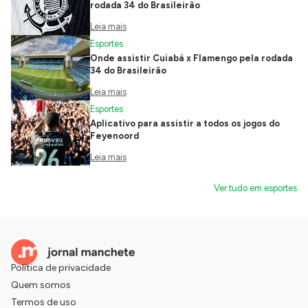
rodada 34 do Brasileirão
Leia mais
Esportes
Onde assistir Cuiabá x Flamengo pela rodada
34 do Brasileirão
Leia mais
Esportes
Aplicativo para assistir a todos os jogos do
Feyenoord
Leia mais
Ver tudo em esportes
Política de privacidade
Quem somos
Termos de uso