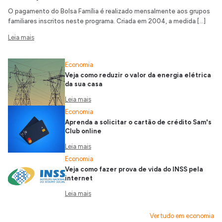
O pagamento do Bolsa Família é realizado mensalmente aos grupos
familiares inscritos neste programa. Criada em 2004, a medida […]
Leia mais
Economia
Veja como reduzir o valor da energia elétrica
da sua casa
Leia mais
Economia
Aprenda a solicitar o cartão de crédito Sam's
Club online
Leia mais
Economia
Veja como fazer prova de vida do INSS pela
internet
Leia mais
Ver tudo em economia