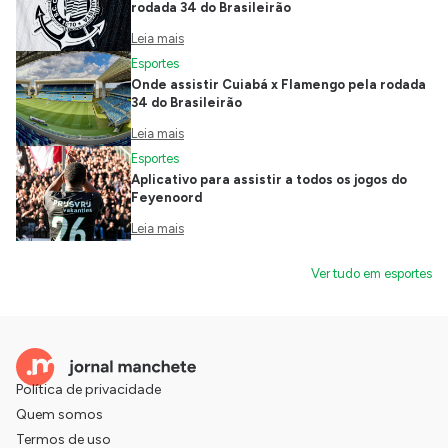
rodada 34 do Brasileirão
Leia mais
Esportes
Onde assistir Cuiabá x Flamengo pela rodada
34 do Brasileirão
Leia mais
Esportes
Aplicativo para assistir a todos os jogos do
Feyenoord
Leia mais
Ver tudo em esportes
Política de privacidade
Quem somos
Termos de uso