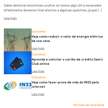
Saber detectar microfones ocultos se tornou algo útil e necessário.
Infelizmente devemos ficar atentos a algumas questões, já que […]
Leia mais
Economia
Veja como reduzir o valor da energia elétrica
da sua casa
Leia mais
Economia
Aprenda a solicitar o cartão de crédito Sam's
Club online
Leia mais
Economia
Veja como fazer prova de vida do INSS pela
internet
Leia mais
Ver tudo em economia