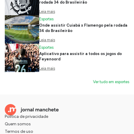
rodada 34 do Brasileirão
Leia mais
Esportes
Onde assistir Cuiabá x Flamengo pela rodada
34 do Brasileirão
Leia mais
Esportes
Aplicativo para assistir a todos os jogos do
Feyenoord
Leia mais
Ver tudo em esportes
Política de privacidade
Quem somos
Termos de uso