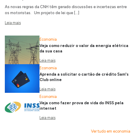
As novas regras da CNH têm gerado discussões e incertezas entre
os motoristas. Um projeto de lei que […]
Leia mais
Economia
Veja como reduzir o valor da energia elétrica
da sua casa
Leia mais
Economia
Aprenda a solicitar o cartão de crédito Sam's
Club online
Leia mais
Economia
Veja como fazer prova de vida do INSS pela
internet
Leia mais
Ver tudo em economia