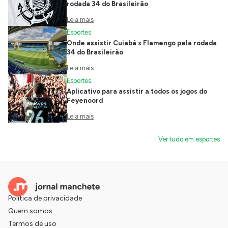
rodada 34 do Brasileirão
Leia mais
Esportes
Onde assistir Cuiabá x Flamengo pela rodada
34 do Brasileirão
Leia mais
Esportes
Aplicativo para assistir a todos os jogos do
Feyenoord
Leia mais
Ver tudo em esportes
Política de privacidade
Quem somos
Termos de uso