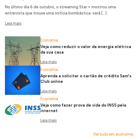
No último dia 6 de outubro, o streaming Star + mostrou uma
entrevista que trouxe uma notícia bombástica: será […]
Leia mais
Economia
Veja como reduzir o valor da energia elétrica
da sua casa
Leia mais
Economia
Aprenda a solicitar o cartão de crédito Sam's
Club online
Leia mais
Economia
Veja como fazer prova de vida do INSS pela
internet
Leia mais
Ver tudo em economia