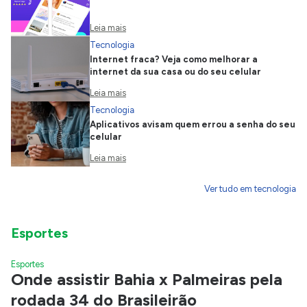
Leia mais
Tecnologia
Internet fraca? Veja como melhorar a
internet da sua casa ou do seu celular
Leia mais
Tecnologia
Aplicativos avisam quem errou a senha do seu
celular
Leia mais
Ver tudo em tecnologia
Esportes
Esportes
Onde assistir Bahia x Palmeiras pela
rodada 34 do Brasileirão