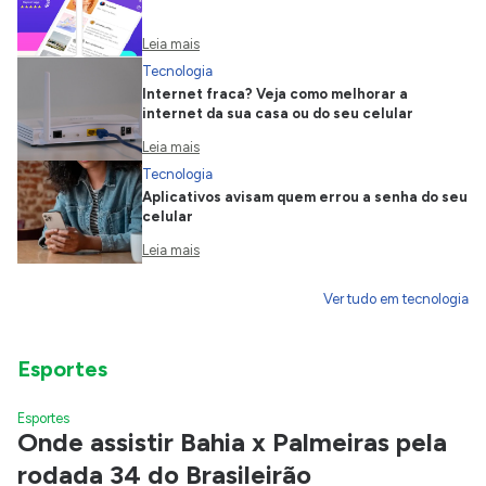
Leia mais
Tecnologia
Internet fraca? Veja como melhorar a
internet da sua casa ou do seu celular
Leia mais
Tecnologia
Aplicativos avisam quem errou a senha do seu
celular
Leia mais
Ver tudo em tecnologia
Esportes
Esportes
Onde assistir Bahia x Palmeiras pela
rodada 34 do Brasileirão