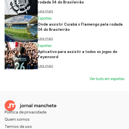
rodada 34 do Brasileirão
Leia mais
Esportes
Onde assistir Cuiabá x Flamengo pela rodada
34 do Brasileirão
Leia mais
Esportes
Aplicativo para assistir a todos os jogos do
Feyenoord
Leia mais
Ver tudo em esportes
Política de privacidade
Quem somos
Termos de uso