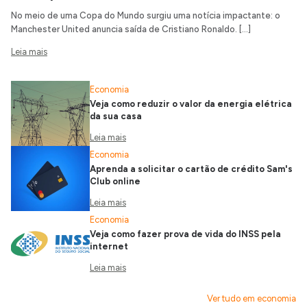
No meio de uma Copa do Mundo surgiu uma notícia impactante: o
Manchester United anuncia saída de Cristiano Ronaldo. […]
Leia mais
Economia
Veja como reduzir o valor da energia elétrica
da sua casa
Leia mais
Economia
Aprenda a solicitar o cartão de crédito Sam's
Club online
Leia mais
Economia
Veja como fazer prova de vida do INSS pela
internet
Leia mais
Ver tudo em economia