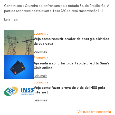
Corinthians x Cruzeiro se enfrentam pela rodada 34 do Brasileirão. A
partida acontece nesta quarta-feira (20) e terá transmissão […]
Leia mais
Economia
Veja como reduzir o valor da energia elétrica
da sua casa
Leia mais
Economia
Aprenda a solicitar o cartão de crédito Sam's
Club online
Leia mais
Economia
Veja como fazer prova de vida do INSS pela
internet
Leia mais
Ver tudo em economia