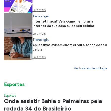
Leia mais
Tecnologia
Internet fraca? Veja como melhorar a
internet da sua casa ou do seu celular
Leia mais
Tecnologia
Aplicativos avisam quem errou a senha do seu
celular
Leia mais
Ver tudo em tecnologia
Esportes
Esportes
Onde assistir Bahia x Palmeiras pela
rodada 34 do Brasileirão