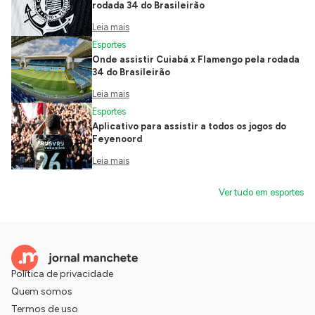
rodada 34 do Brasileirão
Leia mais
Esportes
Onde assistir Cuiabá x Flamengo pela rodada
34 do Brasileirão
Leia mais
Esportes
Aplicativo para assistir a todos os jogos do
Feyenoord
Leia mais
Ver tudo em esportes
Política de privacidade
Quem somos
Termos de uso