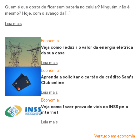
Quem é que gosta de ficar sem bateria no celular? Ninguém, não é
mesmo? Hoje, com o avanço da […]
Leia mais
Economia
Veja como reduzir o valor da energia elétrica
da sua casa
Leia mais
Economia
Aprenda a solicitar o cartão de crédito Sam's
Club online
Leia mais
Economia
Veja como fazer prova de vida do INSS pela
internet
Leia mais
Ver tudo em economia