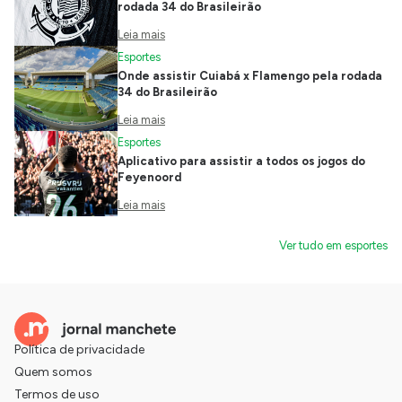
rodada 34 do Brasileirão
Leia mais
Esportes
Onde assistir Cuiabá x Flamengo pela rodada
34 do Brasileirão
Leia mais
Esportes
Aplicativo para assistir a todos os jogos do
Feyenoord
Leia mais
Ver tudo em esportes
Política de privacidade
Quem somos
Termos de uso