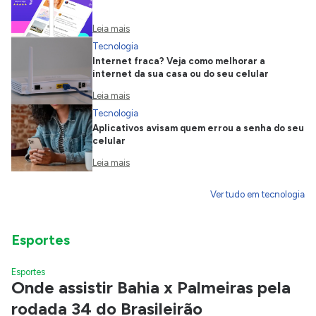
Leia mais
Tecnologia
Internet fraca? Veja como melhorar a
internet da sua casa ou do seu celular
Leia mais
Tecnologia
Aplicativos avisam quem errou a senha do seu
celular
Leia mais
Ver tudo em tecnologia
Esportes
Esportes
Onde assistir Bahia x Palmeiras pela
rodada 34 do Brasileirão