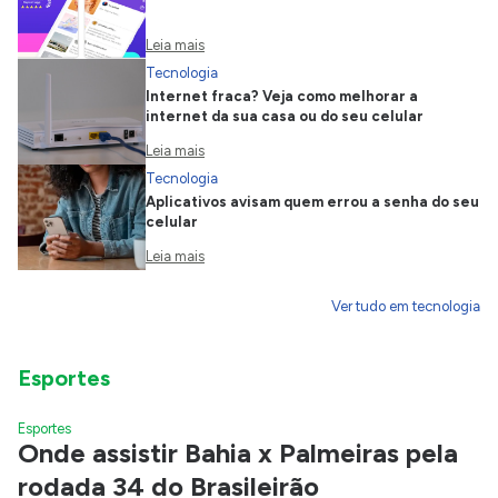
Leia mais
Tecnologia
Internet fraca? Veja como melhorar a
internet da sua casa ou do seu celular
Leia mais
Tecnologia
Aplicativos avisam quem errou a senha do seu
celular
Leia mais
Ver tudo em tecnologia
Esportes
Esportes
Onde assistir Bahia x Palmeiras pela
rodada 34 do Brasileirão