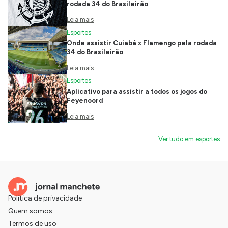
rodada 34 do Brasileirão
Leia mais
Esportes
Onde assistir Cuiabá x Flamengo pela rodada
34 do Brasileirão
Leia mais
Esportes
Aplicativo para assistir a todos os jogos do
Feyenoord
Leia mais
Ver tudo em esportes
Política de privacidade
Quem somos
Termos de uso