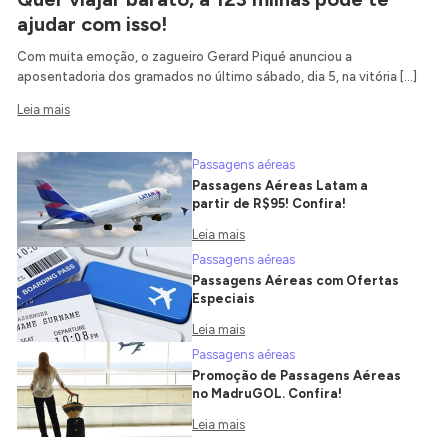
ajudar com isso!
Com muita emoção, o zagueiro Gerard Piqué anunciou a
aposentadoria dos gramados no último sábado, dia 5, na vitória […]
Leia mais
Passagens aéreas
Passagens Aéreas Latam a
partir de R$95! Confira!
Leia mais
Passagens aéreas
Passagens Aéreas com Ofertas
Especiais
Leia mais
Passagens aéreas
Promoção de Passagens Aéreas
no MadruGOL. Confira!
Leia mais