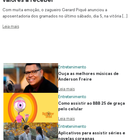
Com muita emoção, o zagueiro Gerard Piqué anunciou a
aposentadoria dos gramados no último sábado, dia 5, na vitória […]
Leia mais
Entretenimento
Ouça as melhores músicas de
Anderson Freire
Leia mais
Entretenimento
Como assistir ao BBB 25 de graça
pelo celular
Leia mais
Entretenimento
Aplicativos para assistir séries e
novelas coreanas