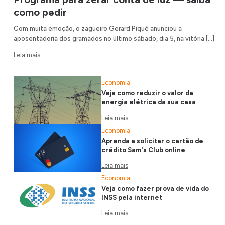
como pedir
Com muita emoção, o zagueiro Gerard Piqué anunciou a
aposentadoria dos gramados no último sábado, dia 5, na vitória […]
Leia mais
Economia
Veja como reduzir o valor da
energia elétrica da sua casa
Leia mais
Economia
Aprenda a solicitar o cartão de
crédito Sam's Club online
Leia mais
Economia
Veja como fazer prova de vida do
INSS pela internet
Leia mais