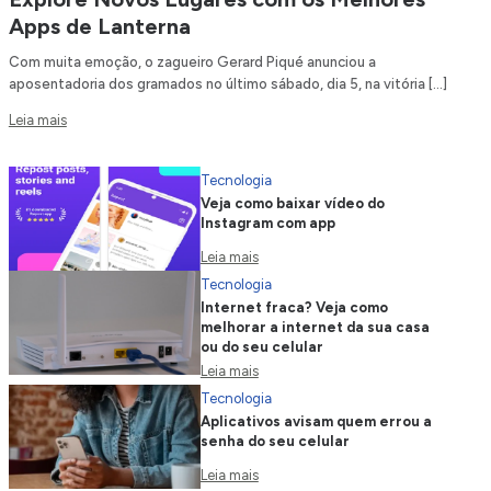
Apps de Lanterna
Com muita emoção, o zagueiro Gerard Piqué anunciou a
aposentadoria dos gramados no último sábado, dia 5, na vitória […]
Leia mais
Tecnologia
Veja como baixar vídeo do
Instagram com app
Leia mais
Tecnologia
Internet fraca? Veja como
melhorar a internet da sua casa
ou do seu celular
Leia mais
Tecnologia
Aplicativos avisam quem errou a
senha do seu celular
Leia mais