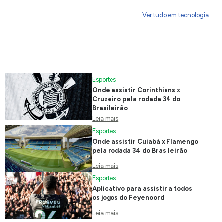
Ver tudo em tecnologia
Esportes
Onde assistir Corinthians x
Cruzeiro pela rodada 34 do
Brasileirão
Leia mais
Esportes
Onde assistir Cuiabá x Flamengo
pela rodada 34 do Brasileirão
Leia mais
Esportes
Aplicativo para assistir a todos
os jogos do Feyenoord
Leia mais