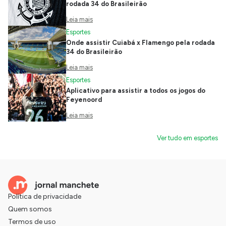
rodada 34 do Brasileirão
Leia mais
Esportes
Onde assistir Cuiabá x Flamengo pela rodada
34 do Brasileirão
Leia mais
Esportes
Aplicativo para assistir a todos os jogos do
Feyenoord
Leia mais
Ver tudo em esportes
Política de privacidade
Quem somos
Termos de uso