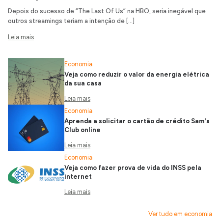
Depois do sucesso de “The Last Of Us” na HBO, seria inegável que
outros streamings teriam a intenção de […]
Leia mais
Economia
Veja como reduzir o valor da energia elétrica
da sua casa
Leia mais
Economia
Aprenda a solicitar o cartão de crédito Sam's
Club online
Leia mais
Economia
Veja como fazer prova de vida do INSS pela
internet
Leia mais
Ver tudo em economia