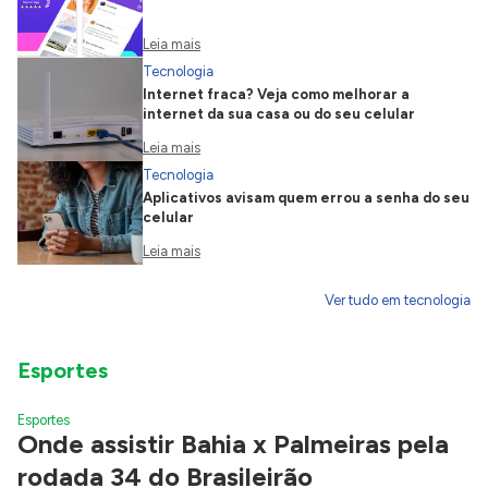
Leia mais
Tecnologia
Internet fraca? Veja como melhorar a
internet da sua casa ou do seu celular
Leia mais
Tecnologia
Aplicativos avisam quem errou a senha do seu
celular
Leia mais
Ver tudo em tecnologia
Esportes
Esportes
Onde assistir Bahia x Palmeiras pela
rodada 34 do Brasileirão