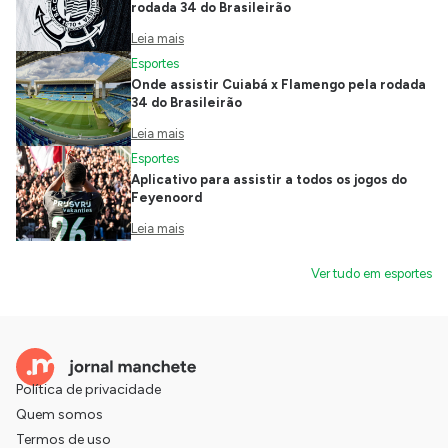
rodada 34 do Brasileirão
Leia mais
Esportes
Onde assistir Cuiabá x Flamengo pela rodada
34 do Brasileirão
Leia mais
Esportes
Aplicativo para assistir a todos os jogos do
Feyenoord
Leia mais
Ver tudo em esportes
Política de privacidade
Quem somos
Termos de uso