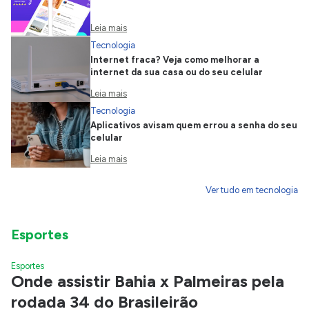
Leia mais
Tecnologia
Internet fraca? Veja como melhorar a
internet da sua casa ou do seu celular
Leia mais
Tecnologia
Aplicativos avisam quem errou a senha do seu
celular
Leia mais
Ver tudo em tecnologia
Esportes
Esportes
Onde assistir Bahia x Palmeiras pela
rodada 34 do Brasileirão