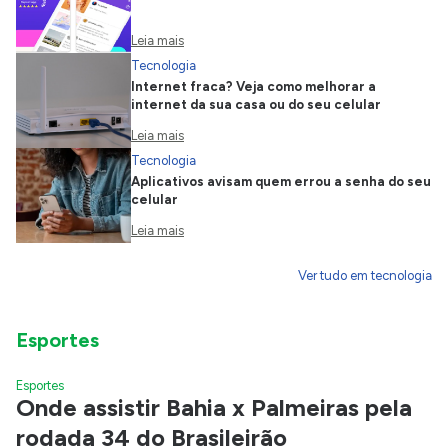
Leia mais
Tecnologia
Internet fraca? Veja como melhorar a
internet da sua casa ou do seu celular
Leia mais
Tecnologia
Aplicativos avisam quem errou a senha do seu
celular
Leia mais
Ver tudo em tecnologia
Esportes
Esportes
Onde assistir Bahia x Palmeiras pela
rodada 34 do Brasileirão