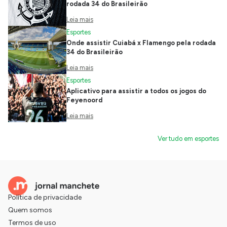
rodada 34 do Brasileirão
Leia mais
Esportes
Onde assistir Cuiabá x Flamengo pela rodada
34 do Brasileirão
Leia mais
Esportes
Aplicativo para assistir a todos os jogos do
Feyenoord
Leia mais
Ver tudo em esportes
Política de privacidade
Quem somos
Termos de uso