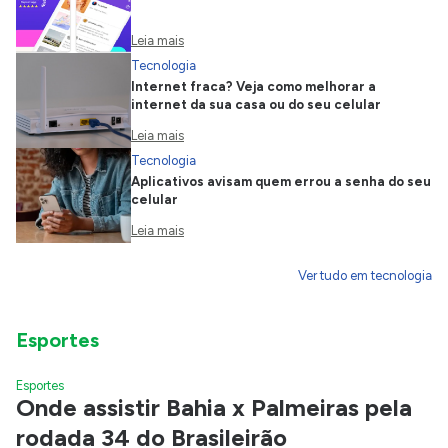
Leia mais
Tecnologia
Internet fraca? Veja como melhorar a
internet da sua casa ou do seu celular
Leia mais
Tecnologia
Aplicativos avisam quem errou a senha do seu
celular
Leia mais
Ver tudo em tecnologia
Esportes
Esportes
Onde assistir Bahia x Palmeiras pela
rodada 34 do Brasileirão