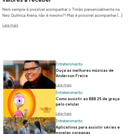
Nem sempre é possível acompanhar o Timão presencialmente na
Neo Química Arena, não é mesmo?! Mas é possível acompanhar […]
Leia mais
Entretenimento
Ouça as melhores músicas de
Anderson Freire
Leia mais
Entretenimento
Como assistir ao BBB 25 de graça
pelo celular
Leia mais
Entretenimento
Aplicativos para assistir séries e
novelas coreanas