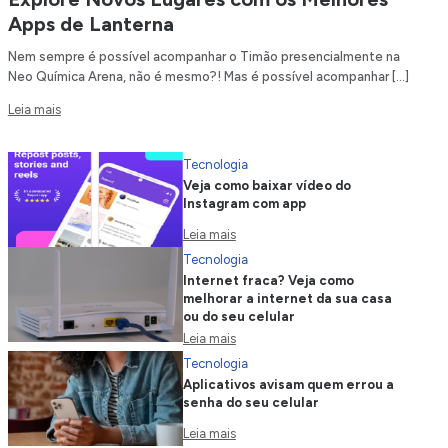
Apps de Lanterna
Nem sempre é possível acompanhar o Timão presencialmente na
Neo Química Arena, não é mesmo?! Mas é possível acompanhar […]
Leia mais
Tecnologia
Veja como baixar vídeo do
Instagram com app
Leia mais
Tecnologia
Internet fraca? Veja como
melhorar a internet da sua casa
ou do seu celular
Leia mais
Tecnologia
Aplicativos avisam quem errou a
senha do seu celular
Leia mais