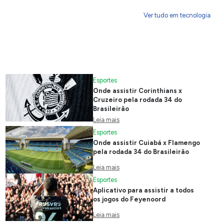
Ver tudo em tecnologia
Esportes
Onde assistir Corinthians x
Cruzeiro pela rodada 34 do
Brasileirão
Leia mais
Esportes
Onde assistir Cuiabá x Flamengo
pela rodada 34 do Brasileirão
Leia mais
Esportes
Aplicativo para assistir a todos
os jogos do Feyenoord
Leia mais