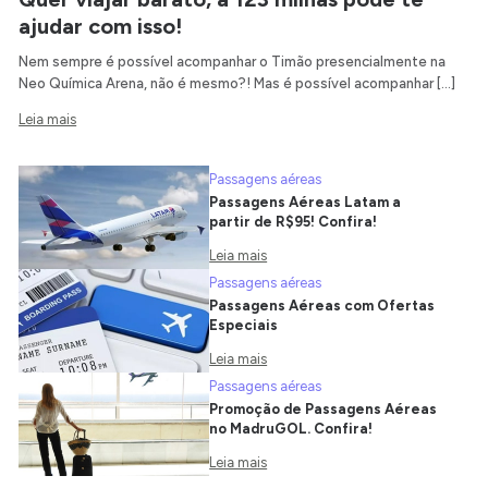
ajudar com isso!
Nem sempre é possível acompanhar o Timão presencialmente na
Neo Química Arena, não é mesmo?! Mas é possível acompanhar […]
Leia mais
Passagens aéreas
Passagens Aéreas Latam a
partir de R$95! Confira!
Leia mais
Passagens aéreas
Passagens Aéreas com Ofertas
Especiais
Leia mais
Passagens aéreas
Promoção de Passagens Aéreas
no MadruGOL. Confira!
Leia mais