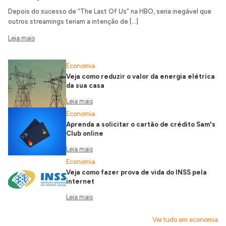
Depois do sucesso de “The Last Of Us” na HBO, seria inegável que
outros streamings teriam a intenção de […]
Leia mais
Economia
Veja como reduzir o valor da energia elétrica
da sua casa
Leia mais
Economia
Aprenda a solicitar o cartão de crédito Sam's
Club online
Leia mais
Economia
Veja como fazer prova de vida do INSS pela
internet
Leia mais
Ver tudo em economia