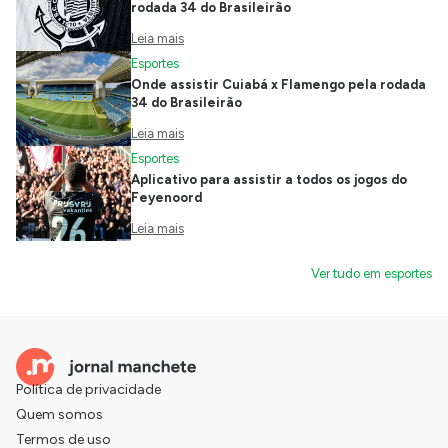
rodada 34 do Brasileirão
Leia mais
Esportes
Onde assistir Cuiabá x Flamengo pela rodada
34 do Brasileirão
Leia mais
Esportes
Aplicativo para assistir a todos os jogos do
Feyenoord
Leia mais
Ver tudo em esportes
Política de privacidade
Quem somos
Termos de uso