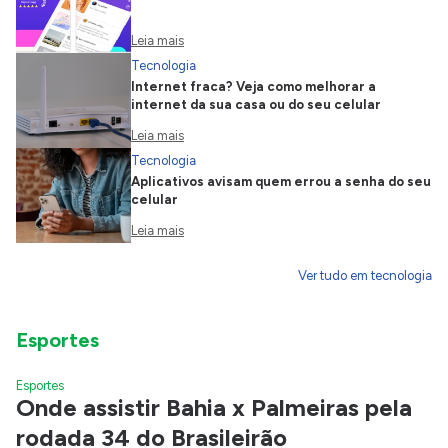
Leia mais
Tecnologia
Internet fraca? Veja como melhorar a
internet da sua casa ou do seu celular
Leia mais
Tecnologia
Aplicativos avisam quem errou a senha do seu
celular
Leia mais
Ver tudo em tecnologia
Esportes
Esportes
Onde assistir Bahia x Palmeiras pela
rodada 34 do Brasileirão