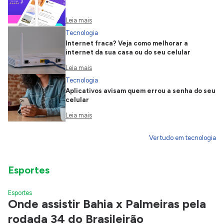
Leia mais
Tecnologia
Internet fraca? Veja como melhorar a
internet da sua casa ou do seu celular
Leia mais
Tecnologia
Aplicativos avisam quem errou a senha do seu
celular
Leia mais
Ver tudo em tecnologia
Esportes
Esportes
Onde assistir Bahia x Palmeiras pela
rodada 34 do Brasileirão