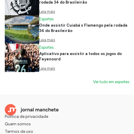
rodada 34 do Brasileirão
Leia mais
Esportes
Onde assistir Cuiabá x Flamengo pela rodada
34 do Brasileirão
Leia mais
Esportes
Aplicativo para assistir a todos os jogos do
Feyenoord
Leia mais
Ver tudo em esportes
Política de privacidade
Quem somos
Termos de uso