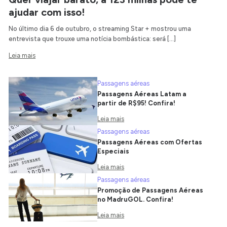
ajudar com isso!
No último dia 6 de outubro, o streaming Star + mostrou uma
entrevista que trouxe uma notícia bombástica: será […]
Leia mais
Passagens aéreas
Passagens Aéreas Latam a
partir de R$95! Confira!
Leia mais
Passagens aéreas
Passagens Aéreas com Ofertas
Especiais
Leia mais
Passagens aéreas
Promoção de Passagens Aéreas
no MadruGOL. Confira!
Leia mais