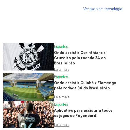
Ver tudo em tecnologia
Esportes
Onde assistir Corinthians x
Cruzeiro pela rodada 34 do
Brasileirão
Leia mais
Esportes
Onde assistir Cuiabá x Flamengo
pela rodada 34 do Brasileirão
Leia mais
Esportes
Aplicativo para assistir a todos
os jogos do Feyenoord
Leia mais