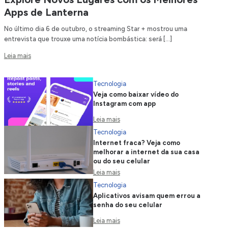
Apps de Lanterna
No último dia 6 de outubro, o streaming Star + mostrou uma
entrevista que trouxe uma notícia bombástica: será […]
Leia mais
Tecnologia
Veja como baixar vídeo do
Instagram com app
Leia mais
Tecnologia
Internet fraca? Veja como
melhorar a internet da sua casa
ou do seu celular
Leia mais
Tecnologia
Aplicativos avisam quem errou a
senha do seu celular
Leia mais