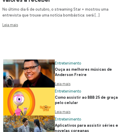
No último dia 6 de outubro, o streaming Star + mostrou uma
entrevista que trouxe uma notícia bombástica: será […]
Leia mais
Entretenimento
Ouça as melhores músicas de
Anderson Freire
Leia mais
Entretenimento
Como assistir ao BBB 25 de graça
pelo celular
Leia mais
Entretenimento
Aplicativos para assistir séries e
novelas coreanas