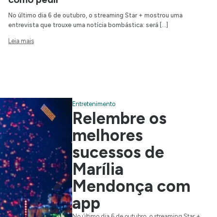
No último dia 6 de outubro, o streaming Star + mostrou uma
entrevista que trouxe uma notícia bombástica: será […]
Leia mais
Entretenimento
Relembre os
melhores
sucessos de
Marília
Mendonça com
app
No último dia 6 de outubro, o streaming Star +