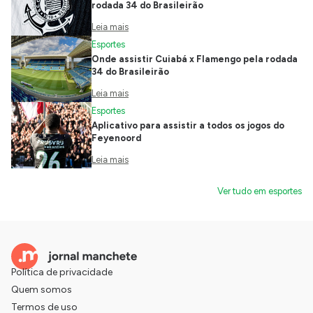
rodada 34 do Brasileirão
Leia mais
Esportes
Onde assistir Cuiabá x Flamengo pela rodada
34 do Brasileirão
Leia mais
Esportes
Aplicativo para assistir a todos os jogos do
Feyenoord
Leia mais
Ver tudo em esportes
Política de privacidade
Quem somos
Termos de uso