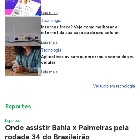
Leia mais
Tecnologia
Internet fraca? Veja como melhorar a
internet da sua casa ou do seu celular
Leia mais
Tecnologia
Aplicativos avisam quem errou a senha do seu
celular
Leia mais
Ver tudo em tecnologia
Esportes
Esportes
Onde assistir Bahia x Palmeiras pela
rodada 34 do Brasileirão