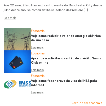
Aos 22 anos, Erling Haaland, centroavante do Manchester City desde
julho deste ano, se tornou artilheiro isolado da Premiere […]
Leia mais
Economia
Veja como reduzir o valor da energia elétrica
da sua casa
Leia mais
Economia
Aprenda a solicitar o cartão de crédito Sam's
Club online
Leia mais
Economia
Veja como fazer prova de vida do INSS pela
internet
Leia mais
Ver tudo em economia