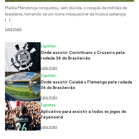
Marília Mendonça conquistou, sem dúvida, o coração de milhões de
brasileiros, tornando-se um ícone inesquecível da música sertaneja.
[…]
Leia mais
Esportes
Onde assistir Corinthians x Cruzeiro pela
rodada 34 do Brasileirão
Leia mais
Esportes
Onde assistir Cuiabá x Flamengo pela rodada
34 do Brasileirão
Leia mais
Esportes
Aplicativo para assistir a todos os jogos do
Feyenoord
Leia mais