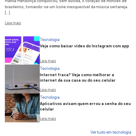
Marília Mendonça conquistou, sem dúvida, o coração de milhões de
brasileiros, tornando-se um ícone inesquecível da música sertaneja.
[…]
Leia mais
Tecnologia
Veja como baixar vídeo do Instagram com app
Leia mais
Tecnologia
Internet fraca? Veja como melhorar a
internet da sua casa ou do seu celular
Leia mais
Tecnologia
Aplicativos avisam quem errou a senha do seu
celular
Leia mais
Ver tudo em tecnologia