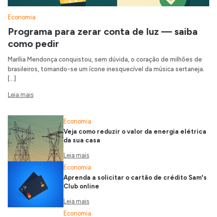
Economia
Programa para zerar conta de luz — saiba
como pedir
Marília Mendonça conquistou, sem dúvida, o coração de milhões de
brasileiros, tornando-se um ícone inesquecível da música sertaneja.
[…]
Leia mais
Economia
Veja como reduzir o valor da energia elétrica
da sua casa
Leia mais
Economia
Aprenda a solicitar o cartão de crédito Sam's
Club online
Leia mais
Economia