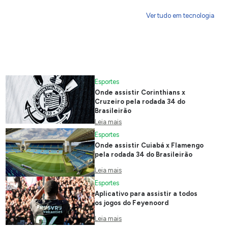
Ver tudo em tecnologia
Esportes
Onde assistir Corinthians x
Cruzeiro pela rodada 34 do
Brasileirão
Leia mais
Esportes
Onde assistir Cuiabá x Flamengo
pela rodada 34 do Brasileirão
Leia mais
Esportes
Aplicativo para assistir a todos
os jogos do Feyenoord
Leia mais