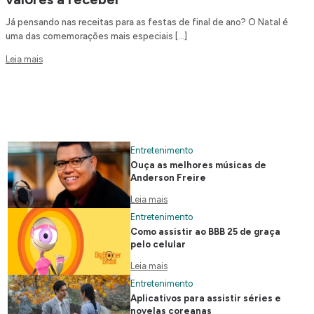
Já pensando nas receitas para as festas de final de ano? O Natal é
uma das comemorações mais especiais […]
Leia mais
Entretenimento
Ouça as melhores músicas de
Anderson Freire
Leia mais
Entretenimento
Como assistir ao BBB 25 de graça
pelo celular
Leia mais
Entretenimento
Aplicativos para assistir séries e
novelas coreanas