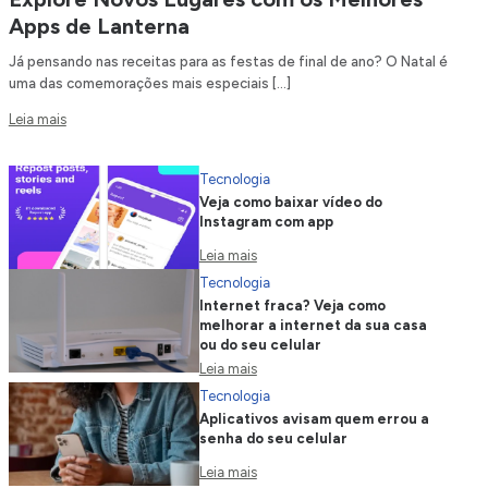
Apps de Lanterna
Já pensando nas receitas para as festas de final de ano? O Natal é
uma das comemorações mais especiais […]
Leia mais
Tecnologia
Veja como baixar vídeo do
Instagram com app
Leia mais
Tecnologia
Internet fraca? Veja como
melhorar a internet da sua casa
ou do seu celular
Leia mais
Tecnologia
Aplicativos avisam quem errou a
senha do seu celular
Leia mais