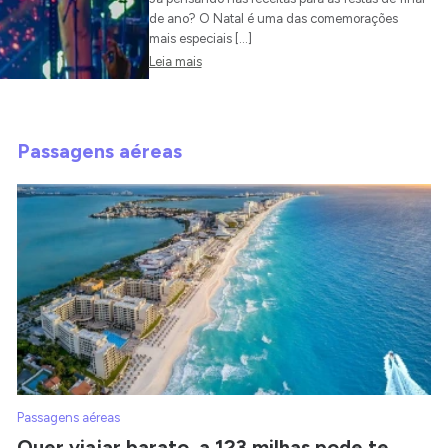
de ano? O Natal é uma das comemorações
mais especiais […]
Leia mais
Passagens aéreas
Passagens aéreas
Quer viajar barato, a 123 milhas pode te