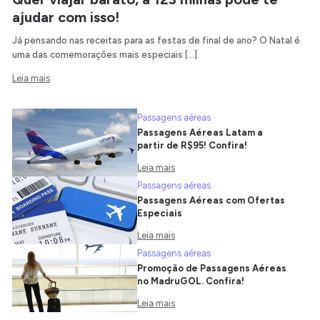
ajudar com isso!
Já pensando nas receitas para as festas de final de ano? O Natal é
uma das comemorações mais especiais […]
Leia mais
Passagens aéreas
Passagens Aéreas Latam a
partir de R$95! Confira!
Leia mais
Passagens aéreas
Passagens Aéreas com Ofertas
Especiais
Leia mais
Passagens aéreas
Promoção de Passagens Aéreas
no MadruGOL. Confira!
Leia mais