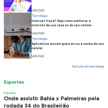
Leia mais
Tecnologia
Internet fraca? Veja como melhorar a
internet da sua casa ou do seu celular
Leia mais
Tecnologia
Aplicativos avisam quem errou a senha do seu
celular
Leia mais
Ver tudo em tecnologia
Esportes
Esportes
Onde assistir Bahia x Palmeiras pela
rodada 34 do Brasileirão