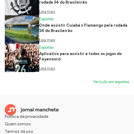
rodada 34 do Brasileirão
Leia mais
Esportes
Onde assistir Cuiabá x Flamengo pela rodada
34 do Brasileirão
Leia mais
Esportes
Aplicativo para assistir a todos os jogos do
Feyenoord
Leia mais
Ver tudo em esportes
Política de privacidade
Quem somos
Termos de uso