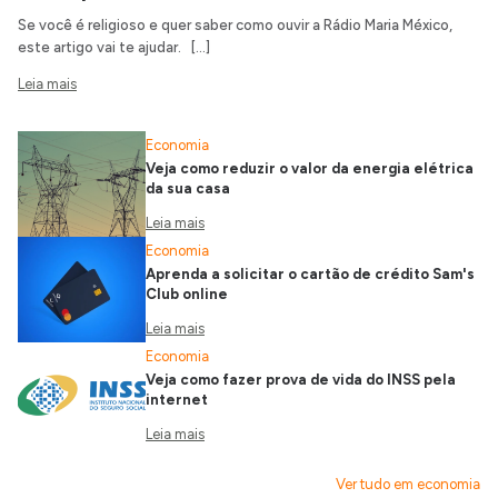
Se você é religioso e quer saber como ouvir a Rádio Maria México,
este artigo vai te ajudar. […]
Leia mais
Economia
Veja como reduzir o valor da energia elétrica
da sua casa
Leia mais
Economia
Aprenda a solicitar o cartão de crédito Sam's
Club online
Leia mais
Economia
Veja como fazer prova de vida do INSS pela
internet
Leia mais
Ver tudo em economia