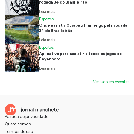
rodada 34 do Brasileirão
Leia mais
Esportes
Onde assistir Cuiabá x Flamengo pela rodada
34 do Brasileirão
Leia mais
Esportes
Aplicativo para assistir a todos os jogos do
Feyenoord
Leia mais
Ver tudo em esportes
Política de privacidade
Quem somos
Termos de uso