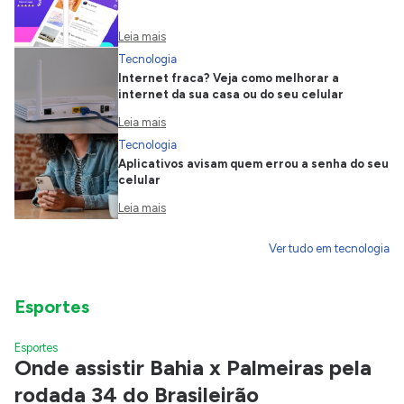
Leia mais
Tecnologia
Internet fraca? Veja como melhorar a
internet da sua casa ou do seu celular
Leia mais
Tecnologia
Aplicativos avisam quem errou a senha do seu
celular
Leia mais
Ver tudo em tecnologia
Esportes
Esportes
Onde assistir Bahia x Palmeiras pela
rodada 34 do Brasileirão