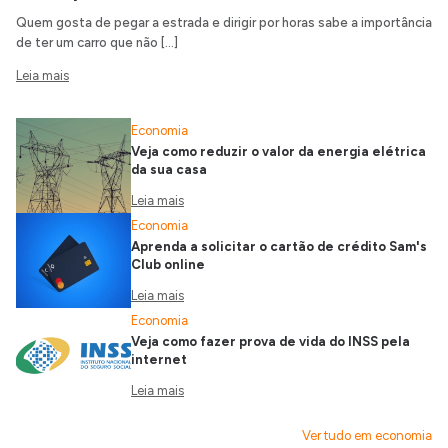
Quem gosta de pegar a estrada e dirigir por horas sabe a importância
de ter um carro que não […]
Leia mais
Economia
Veja como reduzir o valor da energia elétrica
da sua casa
Leia mais
Economia
Aprenda a solicitar o cartão de crédito Sam's
Club online
Leia mais
Economia
Veja como fazer prova de vida do INSS pela
internet
Leia mais
Ver tudo em economia