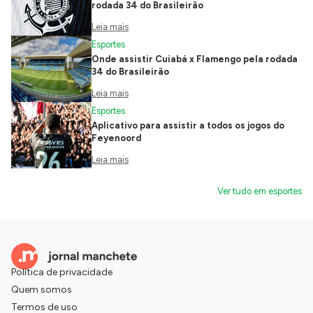
rodada 34 do Brasileirão
Leia mais
Esportes
Onde assistir Cuiabá x Flamengo pela rodada
34 do Brasileirão
Leia mais
Esportes
Aplicativo para assistir a todos os jogos do
Feyenoord
Leia mais
Ver tudo em esportes
Política de privacidade
Quem somos
Termos de uso