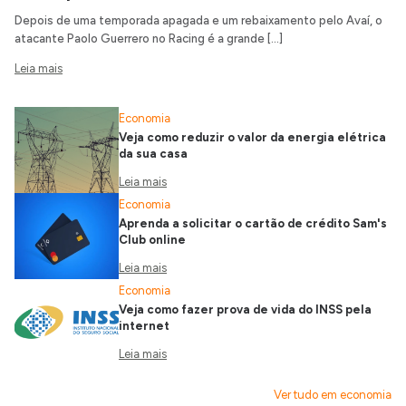
Depois de uma temporada apagada e um rebaixamento pelo Avaí, o
atacante Paolo Guerrero no Racing é a grande […]
Leia mais
Economia
Veja como reduzir o valor da energia elétrica
da sua casa
Leia mais
Economia
Aprenda a solicitar o cartão de crédito Sam's
Club online
Leia mais
Economia
Veja como fazer prova de vida do INSS pela
internet
Leia mais
Ver tudo em economia