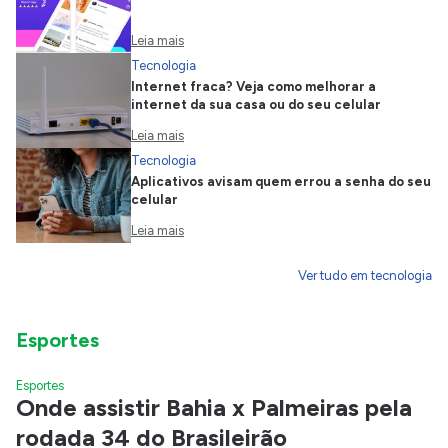
Leia mais
Tecnologia
Internet fraca? Veja como melhorar a
internet da sua casa ou do seu celular
Leia mais
Tecnologia
Aplicativos avisam quem errou a senha do seu
celular
Leia mais
Ver tudo em tecnologia
Esportes
Esportes
Onde assistir Bahia x Palmeiras pela
rodada 34 do Brasileirão