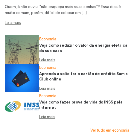
Quem já não ouviu: “não esqueça mais suas senhas”? Essa dica é
muito comum, porém, difícil de colocar em […]
Leia mais
Economia
Veja como reduzir o valor da energia elétrica
da sua casa
Leia mais
Economia
Aprenda a solicitar o cartão de crédito Sam's
Club online
Leia mais
Economia
Veja como fazer prova de vida do INSS pela
internet
Leia mais
Ver tudo em economia