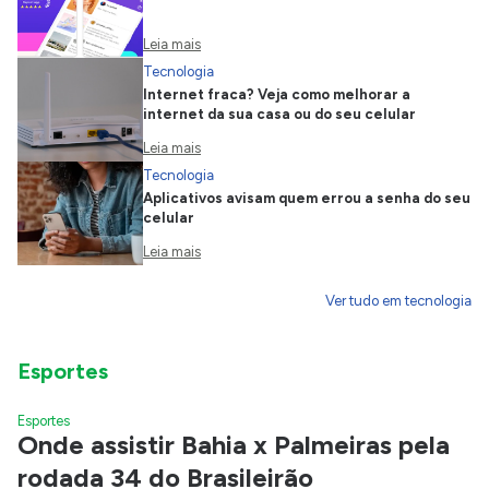
Leia mais
Tecnologia
Internet fraca? Veja como melhorar a
internet da sua casa ou do seu celular
Leia mais
Tecnologia
Aplicativos avisam quem errou a senha do seu
celular
Leia mais
Ver tudo em tecnologia
Esportes
Esportes
Onde assistir Bahia x Palmeiras pela
rodada 34 do Brasileirão