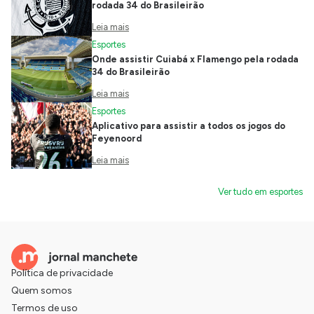
rodada 34 do Brasileirão
Leia mais
Esportes
Onde assistir Cuiabá x Flamengo pela rodada
34 do Brasileirão
Leia mais
Esportes
Aplicativo para assistir a todos os jogos do
Feyenoord
Leia mais
Ver tudo em esportes
Política de privacidade
Quem somos
Termos de uso