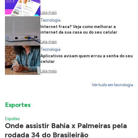
Leia mais
Tecnologia
Internet fraca? Veja como melhorar a
internet da sua casa ou do seu celular
Leia mais
Tecnologia
Aplicativos avisam quem errou a senha do seu
celular
Leia mais
Ver tudo em tecnologia
Esportes
Esportes
Onde assistir Bahia x Palmeiras pela
rodada 34 do Brasileirão