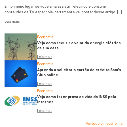
Em primeiro lugar, se você ama assistir Telecinco e consumir
conteúdos da TV espanhola, certamente vai gostar desse artigo. […]
Leia mais
Economia
Veja como reduzir o valor da energia elétrica
da sua casa
Leia mais
Economia
Aprenda a solicitar o cartão de crédito Sam's
Club online
Leia mais
Economia
Veja como fazer prova de vida do INSS pela
internet
Leia mais
Ver tudo em economia