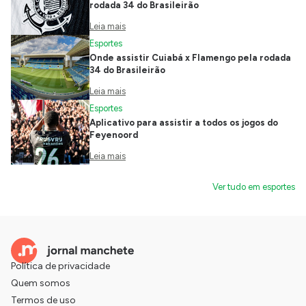
rodada 34 do Brasileirão
Leia mais
Esportes
Onde assistir Cuiabá x Flamengo pela rodada
34 do Brasileirão
Leia mais
Esportes
Aplicativo para assistir a todos os jogos do
Feyenoord
Leia mais
Ver tudo em esportes
Política de privacidade
Quem somos
Termos de uso