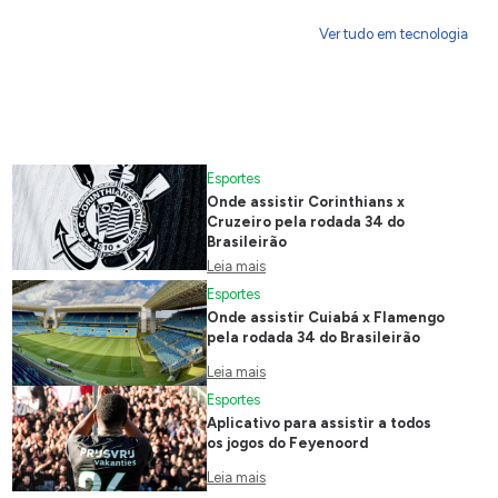
Ver tudo em tecnologia
Esportes
Onde assistir Corinthians x
Cruzeiro pela rodada 34 do
Brasileirão
Leia mais
Esportes
Onde assistir Cuiabá x Flamengo
pela rodada 34 do Brasileirão
Leia mais
Esportes
Aplicativo para assistir a todos
os jogos do Feyenoord
Leia mais