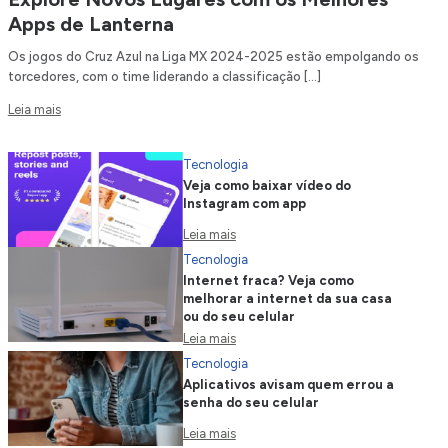
Apps de Lanterna
Os jogos do Cruz Azul na Liga MX 2024-2025 estão empolgando os
torcedores, com o time liderando a classificação […]
Leia mais
Tecnologia
Veja como baixar vídeo do
Instagram com app
Leia mais
Tecnologia
Internet fraca? Veja como
melhorar a internet da sua casa
ou do seu celular
Leia mais
Tecnologia
Aplicativos avisam quem errou a
senha do seu celular
Leia mais