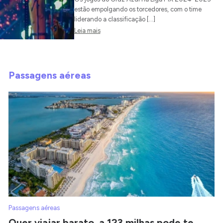
estão empolgando os torcedores, com o time
liderando a classificação […]
Leia mais
Passagens aéreas
Passagens aéreas
Quer viajar barato, a 123 milhas pode te