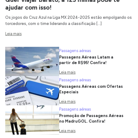
ajudar com isso!
Os jogos do Cruz Azul na Liga MX 2024-2025 estão empolgando os
torcedores, com o time liderando a classificação […]
Leia mais
Passagens aéreas
Passagens Aéreas Latam a
partir de R$95! Confira!
Leia mais
Passagens aéreas
Passagens Aéreas com Ofertas
Especiais
Leia mais
Passagens aéreas
Promoção de Passagens Aéreas
no MadruGOL. Confira!
Leia mais