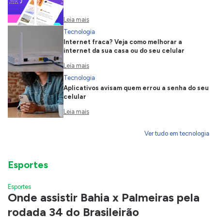
Leia mais
Tecnologia
Internet fraca? Veja como melhorar a
internet da sua casa ou do seu celular
Leia mais
Tecnologia
Aplicativos avisam quem errou a senha do seu
celular
Leia mais
Ver tudo em tecnologia
Esportes
Esportes
Onde assistir Bahia x Palmeiras pela
rodada 34 do Brasileirão