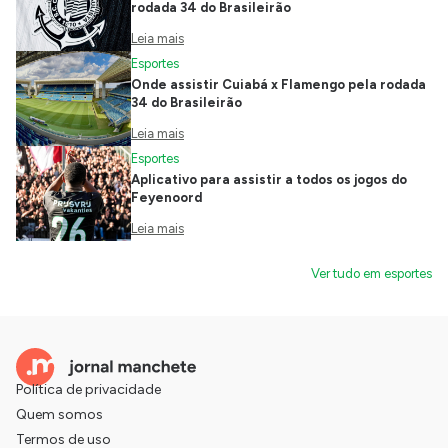
rodada 34 do Brasileirão
Leia mais
Esportes
Onde assistir Cuiabá x Flamengo pela rodada
34 do Brasileirão
Leia mais
Esportes
Aplicativo para assistir a todos os jogos do
Feyenoord
Leia mais
Ver tudo em esportes
Política de privacidade
Quem somos
Termos de uso