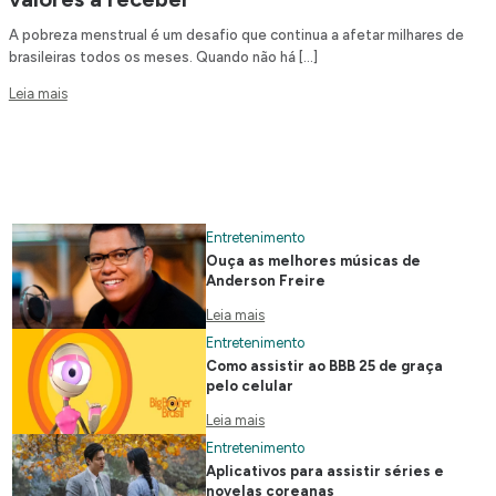
A pobreza menstrual é um desafio que continua a afetar milhares de
brasileiras todos os meses. Quando não há […]
Leia mais
Entretenimento
Ouça as melhores músicas de
Anderson Freire
Leia mais
Entretenimento
Como assistir ao BBB 25 de graça
pelo celular
Leia mais
Entretenimento
Aplicativos para assistir séries e
novelas coreanas