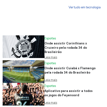
Ver tudo em tecnologia
Esportes
Onde assistir Corinthians x
Cruzeiro pela rodada 34 do
Brasileirão
Leia mais
Esportes
Onde assistir Cuiabá x Flamengo
pela rodada 34 do Brasileirão
Leia mais
Esportes
Aplicativo para assistir a todos
os jogos do Feyenoord
Leia mais