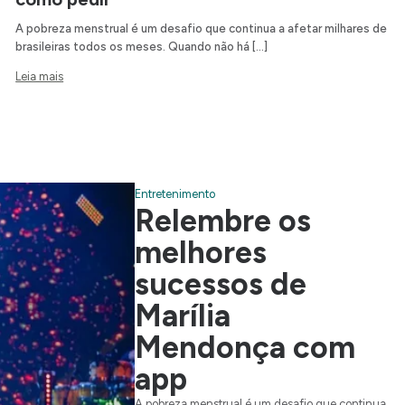
A pobreza menstrual é um desafio que continua a afetar milhares de
brasileiras todos os meses. Quando não há […]
Leia mais
Entretenimento
Relembre os
melhores
sucessos de
Marília
Mendonça com
app
A pobreza menstrual é um desafio que continua