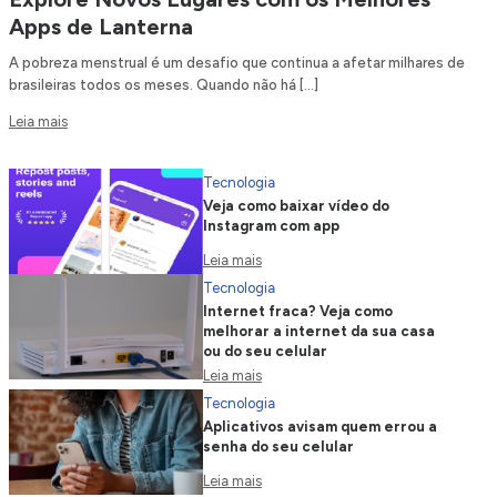
Apps de Lanterna
A pobreza menstrual é um desafio que continua a afetar milhares de
brasileiras todos os meses. Quando não há […]
Leia mais
Tecnologia
Veja como baixar vídeo do
Instagram com app
Leia mais
Tecnologia
Internet fraca? Veja como
melhorar a internet da sua casa
ou do seu celular
Leia mais
Tecnologia
Aplicativos avisam quem errou a
senha do seu celular
Leia mais