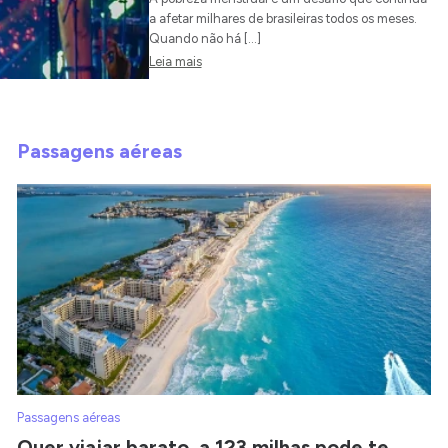
a afetar milhares de brasileiras todos os meses.
Quando não há […]
Leia mais
Passagens aéreas
Passagens aéreas
Quer viajar barato, a 123 milhas pode te