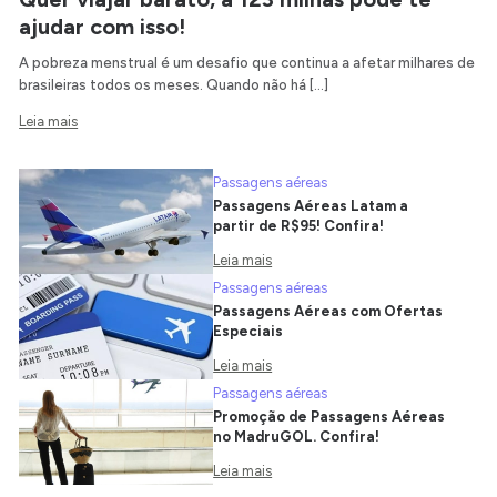
ajudar com isso!
A pobreza menstrual é um desafio que continua a afetar milhares de
brasileiras todos os meses. Quando não há […]
Leia mais
Passagens aéreas
Passagens Aéreas Latam a
partir de R$95! Confira!
Leia mais
Passagens aéreas
Passagens Aéreas com Ofertas
Especiais
Leia mais
Passagens aéreas
Promoção de Passagens Aéreas
no MadruGOL. Confira!
Leia mais